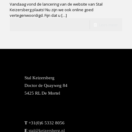
Vandaag vond de lancering van de website van Stal
Keizersberg plaats! Nu zijn we ook online goed
vertegenwoordigd. Fijn dat u
[…]
Lees meer
Stal Keizersberg
Doctor de Quayweg 84
5425 RL De Mortel
T
+31(0)6 5332 8056
E
stal@keizersberg.nl