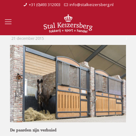
+31 (0)493 312003
info@stalkeizersberg.nl
21 december 2015
De paarden zijn verhuisd