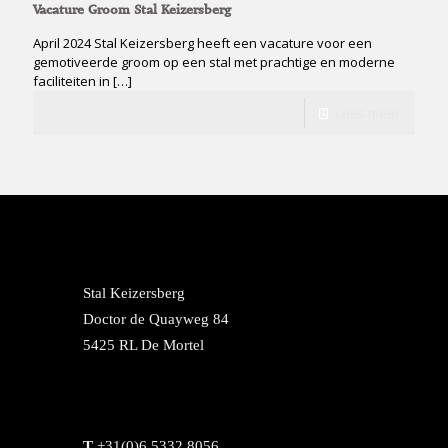
Vacature Groom Stal Keizersberg
April 2024 Stal Keizersberg heeft een vacature voor een
gemotiveerde groom op een stal met prachtige en moderne
faciliteiten in
[…]
Lees meer
Stal Keizersberg
Doctor de Quayweg 84
5425 RL De Mortel
T
+31(0)6 5332 8056